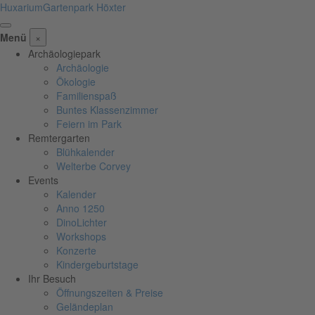
Huxarium
Gartenpark Höxter
Menü
×
Archäologiepark
Archäologie
Ökologie
Familienspaß
Buntes Klassenzimmer
Feiern im Park
Remtergarten
Blühkalender
Welterbe Corvey
Events
Kalender
Anno 1250
DinoLichter
Workshops
Konzerte
Kindergeburtstage
Ihr Besuch
Öffnungszeiten & Preise
Geländeplan